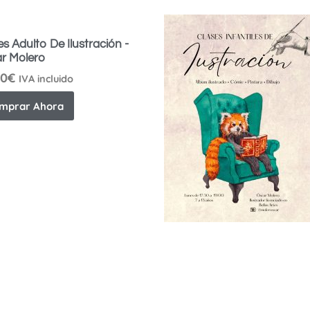
es Adulto De Ilustración -
r Molero
00
€
IVA incluido
mprar Ahora