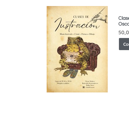
Clas
Osca
50,
Co