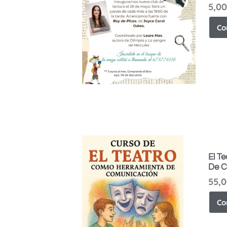
5,00
Co
El T
De C
55,
Co