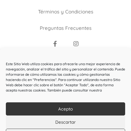
Términos y Condiciones
Preguntas Frecuentes
Copyright ©2021
Este Sitio Web utiliza cookies para ofrecerle una mejor experiencia de
El Bosque de la Maga Colibrí
.
navegación, analizar el tráfico del sitio y personalizar el contenido. Puede
informarse de cómo utilizamos las cookies y cómo gestionarlas
Todos los derechos reservados.
haciendo clic en "Preferencias". Para continuar utilizando nuestro Sitio
Web debe hacer clic sobre el botón "Aceptar Todo", de esta forma
Esta web ha sido subvencionada por el Ministerio de
acepta nuestras cookies. También puede consultar nuestra
Cultura y Deporte
Acepto
Descartar