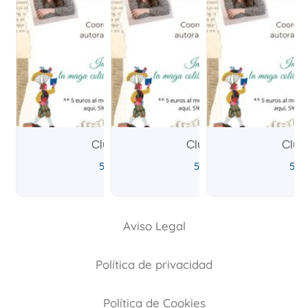
Club Fantástico
Club Fantástico
Club
5,00
€
5,00
€
5,0
IVA incluido
IVA incluido
Aviso Legal
Política de privacidad
Política de Cookies