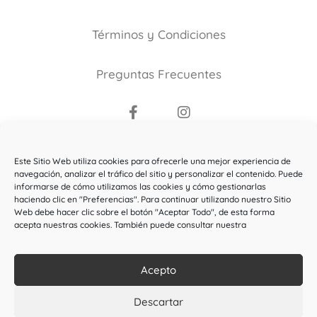
Términos y Condiciones
Preguntas Frecuentes
Copyright ©2021
Este Sitio Web utiliza cookies para ofrecerle una mejor experiencia de
El Bosque de la Maga Colibrí
.
navegación, analizar el tráfico del sitio y personalizar el contenido. Puede
informarse de cómo utilizamos las cookies y cómo gestionarlas
Todos los derechos reservados.
haciendo clic en "Preferencias". Para continuar utilizando nuestro Sitio
Web debe hacer clic sobre el botón "Aceptar Todo", de esta forma
Esta web ha sido subvencionada por el Ministerio de
acepta nuestras cookies. También puede consultar nuestra
Cultura y Deporte
Acepto
Descartar