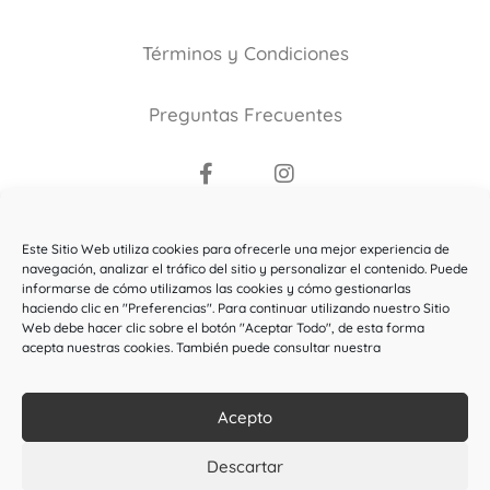
Términos y Condiciones
Preguntas Frecuentes
Copyright ©2021
Este Sitio Web utiliza cookies para ofrecerle una mejor experiencia de
El Bosque de la Maga Colibrí
.
navegación, analizar el tráfico del sitio y personalizar el contenido. Puede
informarse de cómo utilizamos las cookies y cómo gestionarlas
Todos los derechos reservados.
haciendo clic en "Preferencias". Para continuar utilizando nuestro Sitio
Web debe hacer clic sobre el botón "Aceptar Todo", de esta forma
Esta web ha sido subvencionada por el Ministerio de
acepta nuestras cookies. También puede consultar nuestra
Cultura y Deporte
Acepto
Descartar