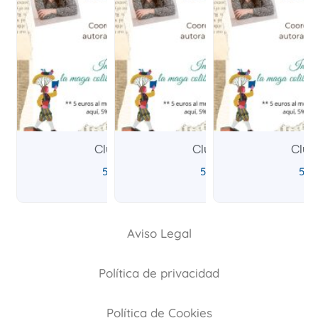
Club Fantástico
Club Fantástico
Club
5,00
€
5,00
€
5,0
IVA incluido
IVA incluido
Aviso Legal
Política de privacidad
Política de Cookies