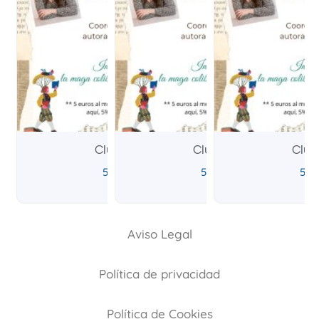
Club Fantástico
Club Fantástico
Club
5,00
€
5,00
€
5,0
IVA incluido
IVA incluido
Aviso Legal
Política de privacidad
Política de Cookies