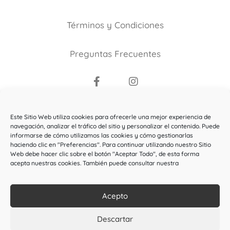
Términos y Condiciones
Preguntas Frecuentes
Copyright ©2021
Este Sitio Web utiliza cookies para ofrecerle una mejor experiencia de
El Bosque de la Maga Colibrí
.
navegación, analizar el tráfico del sitio y personalizar el contenido. Puede
informarse de cómo utilizamos las cookies y cómo gestionarlas
Todos los derechos reservados.
haciendo clic en "Preferencias". Para continuar utilizando nuestro Sitio
Web debe hacer clic sobre el botón "Aceptar Todo", de esta forma
Esta web ha sido subvencionada por el Ministerio de
acepta nuestras cookies. También puede consultar nuestra
Cultura y Deporte
Acepto
Descartar