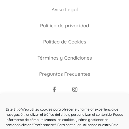
Aviso Legal
Política de privacidad
Política de Cookies
Términos y Condiciones
Preguntas Frecuentes
Copyright ©2021
Este Sitio Web utiliza cookies para ofrecerle una mejor experiencia de
El Bosque de la Maga Colibrí
.
navegación, analizar el tráfico del sitio y personalizar el contenido. Puede
informarse de cómo utilizamos las cookies y cómo gestionarlas
Todos los derechos reservados.
haciendo clic en "Preferencias". Para continuar utilizando nuestro Sitio